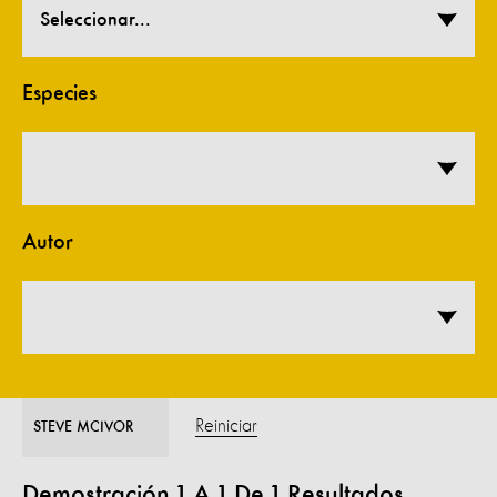
Seleccionar...
Especies
Autor
Reiniciar
STEVE MCIVOR
Demostración
1
A
1
De
1
Resultados