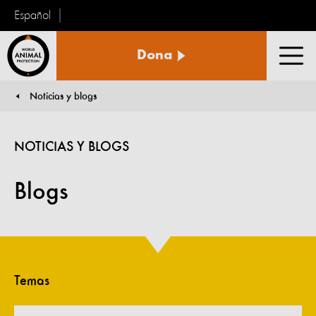
Español
Protección
Dona
Animal
Men
Mundial
Noticias y blogs
You are here:
NOTICIAS Y BLOGS
Blogs
Temas