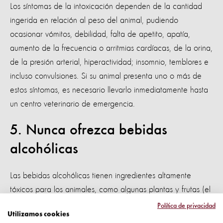
Los síntomas de la intoxicación dependen de la cantidad
ingerida en relación al peso del animal, pudiendo
ocasionar vómitos, debilidad, falta de apetito, apatía,
aumento de la frecuencia o arritmias cardíacas, de la orina,
de la presión arterial, hiperactividad; insomnio, temblores e
incluso convulsiones. Si su animal presenta uno o más de
estos síntomas, es necesario llevarlo inmediatamente hasta
un centro veterinario de emergencia.
5. Nunca ofrezca bebidas
alcohólicas
Las bebidas alcohólicas tienen ingredientes altamente
tóxicos para los animales, como algunas plantas y frutas (el
lúpulo, en el caso de la cerveza, y las uvas, en el caso del
Política de privacidad
Utilizamos cookies
vino). El organismo de perros y gatos no soportan bien los