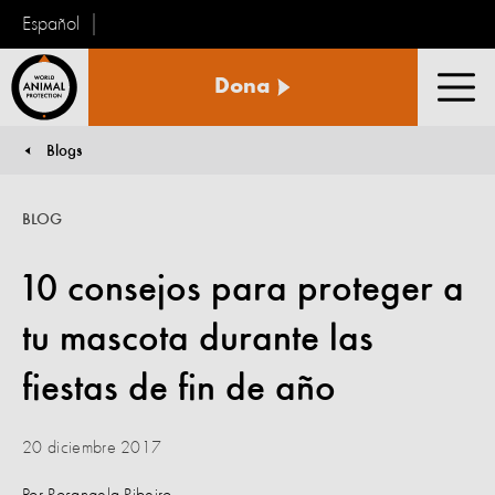
Español
Protección
Dona
Animal
Men
Mundial
Blogs
You are here:
BLOG
10 consejos para proteger a
tu mascota durante las
fiestas de fin de año
20 diciembre 2017