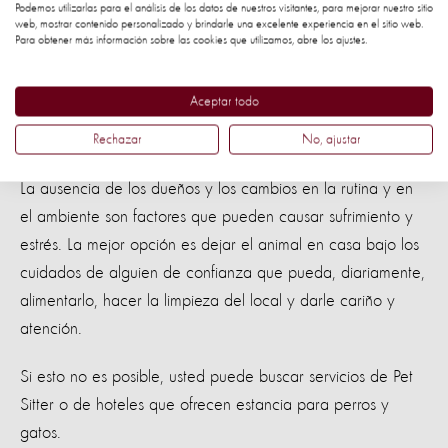
Podemos utilizarlas para el análisis de los datos de nuestros visitantes, para mejorar nuestro sitio
efectos del alcohol. Por eso no les des ni una gota de
web, mostrar contenido personalizado y brindarle una excelente experiencia en el sitio web.
Para obtener más información sobre las cookies que utilizamos, abre los ajustes.
alcohol.
6. ¿Vas a viajar sin tu mascota?
Aceptar todo
Nunca lo dejes solo
Rechazar
No, ajustar
La ausencia de los dueños y los cambios en la rutina y en
el ambiente son factores que pueden causar sufrimiento y
estrés. La mejor opción es dejar el animal en casa bajo los
cuidados de alguien de confianza que pueda, diariamente,
alimentarlo, hacer la limpieza del local y darle cariño y
atención.
Si esto no es posible, usted puede buscar servicios de Pet
Sitter o de hoteles que ofrecen estancia para perros y
gatos.