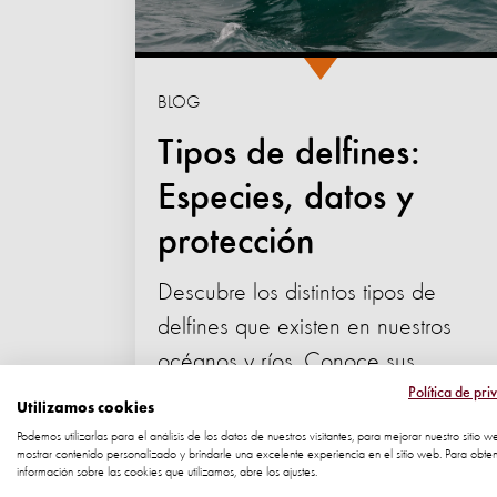
BLOG
Tipos de delfines:
Especies, datos y
protección
Descubre los distintos tipos de
delfines que existen en nuestros
océanos y ríos. Conoce sus
características, hábitats,
Política de pri
Utilizamos cookies
amenazas...
Podemos utilizarlas para el análisis de los datos de nuestros visitantes, para mejorar nuestro sitio w
mostrar contenido personalizado y brindarle una excelente experiencia en el sitio web. Para obte
12 junio 2026
información sobre las cookies que utilizamos, abre los ajustes.