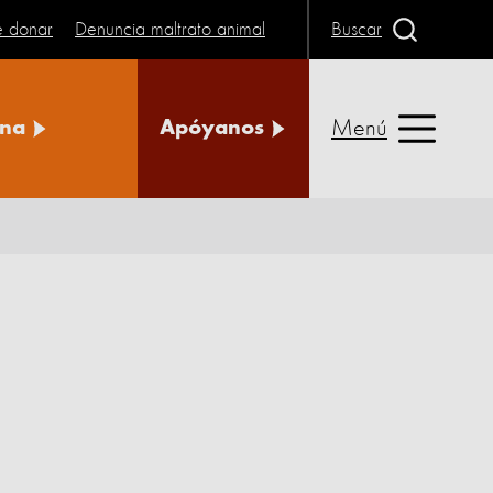
e donar
Denuncia maltrato animal
Buscar
Menú
na
Apóyanos