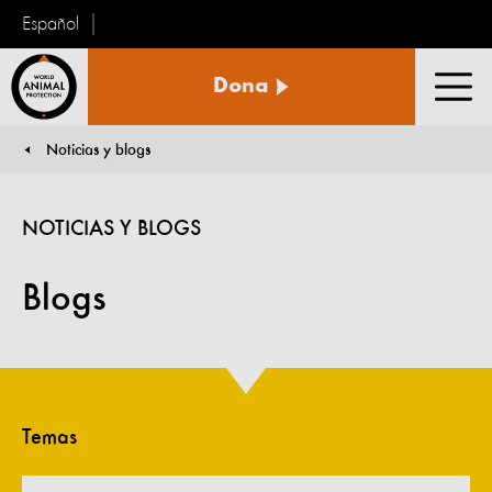
Español
Protección
Dona
Animal
Men
Mundial
Noticias y blogs
You are here:
NOTICIAS Y BLOGS
Blogs
Temas