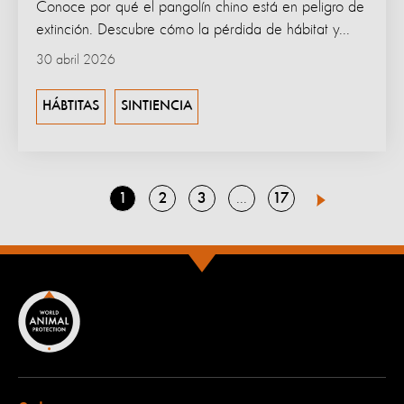
Conoce por qué el pangolín chino está en peligro de
extinción. Descubre cómo la pérdida de hábitat y...
30 abril 2026
HÁBTITAS
SINTIENCIA
Go
Go
Go
Go
1
2
3
17
Go
4
Next
to
to
to
to
to
page
page
page
page
page