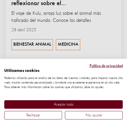
reflexionar sobre el...
El viaje de Kulu, arroja luz sobre el animal más
traficado del mundo. Conoce los detalles
28 abril 2025
BIENESTAR ANIMAL
MEDICINA
Política de privacidad
Utilizamos cookies
Podemos utilizarlas para el análisis de los datos de nuestros visitantes, para mejorar nuestro sitio
web, mostrar contenido personalizado y brindarle una excelente experiencia en el sitio web.
Para obtener más información sobre las cookies que utilizamos, abre los ajustes.
Aceptar todo
Rechazar
No, ajustar