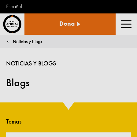
Español
Protección
Dona
Animal
Men
Mundial
Noticias y blogs
You are here:
NOTICIAS Y BLOGS
Blogs
Temas