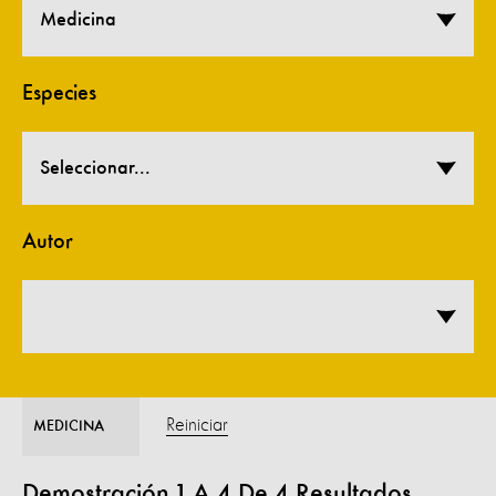
Medicina
Especies
Seleccionar...
Autor
Reiniciar
MEDICINA
Demostración
1
A
4
De
4
Resultados