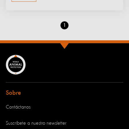
Go
1
to
page
Sobre
Contáctanos
Suscríbete a nuestro newsletter