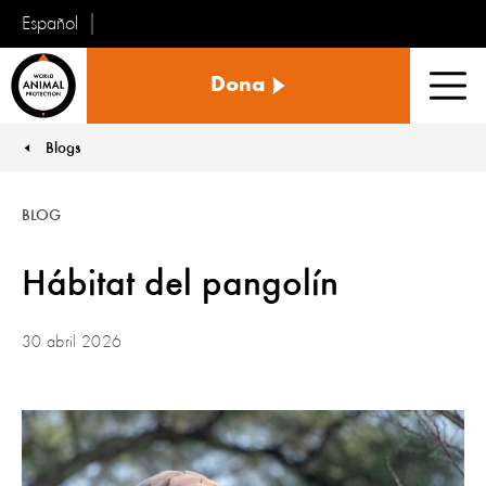
Español
Protección
Dona
Animal
Men
Mundial
Blogs
You are here:
BLOG
Hábitat del pangolín
30 abril 2026