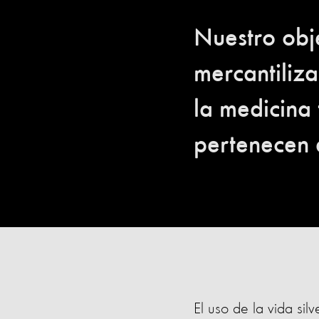
Nuestro obje
mercantiliza
la medicina 
pertenecen 
El uso de la vida si