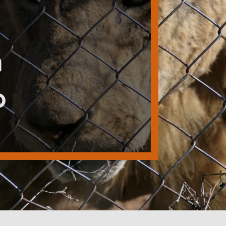
e
n
o