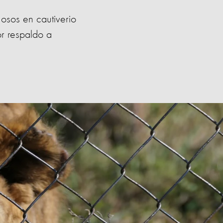
osos en cautiverio
or respaldo a