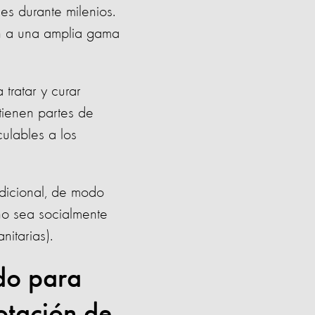
s durante milenios.
an a una amplia gama
 tratar y curar
ienen partes de
culables a los
adicional, de modo
no sea socialmente
itarias).
do para
otación de