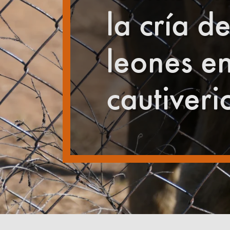
la cría d
leones e
cautiveri