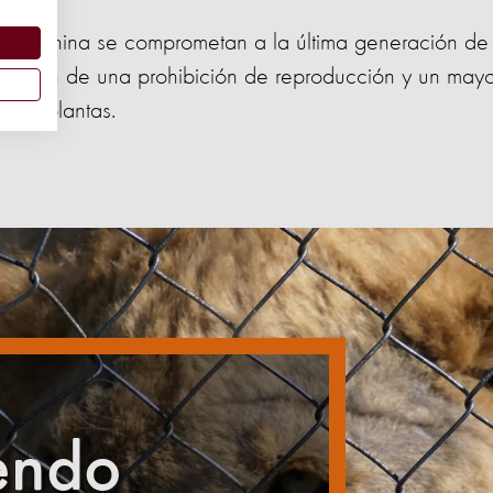
m y China se comprometan a la última generación de 
ducción de una prohibición de reproducción y un may
e de plantas.
endo