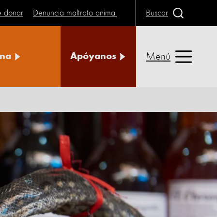
e donar
Denuncia maltrato animal
Buscar
Menú
na
Apóyanos