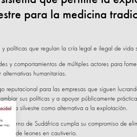
vestre para la medicina tradi
y políticas que regulan la cría legal e ilegal de vida si
udes y comportamientos de múltiples actores para fomen
 alternativas humanitarias.
sgo reputacional para las empresas que siguen lucrand
ambiar sus políticas y a apoyar públicamente práctic
a vida silvestre como alternativa a la explotación.
vacidad
eb,
l gobierno de Sudáfrica cumpla su compromiso de eli
ner más
a cría de leones en cautiverio.