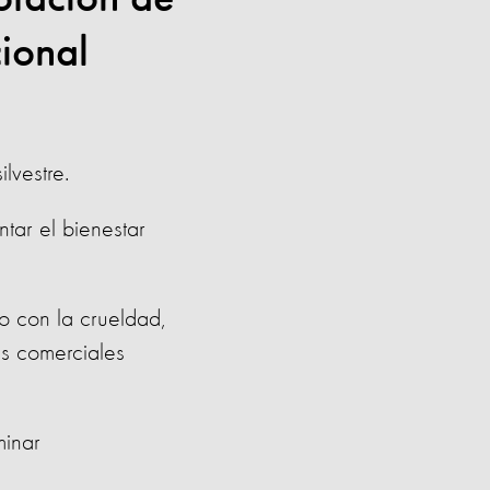
cional
lvestre.
tar el bienestar
o con la crueldad,
as comerciales
minar