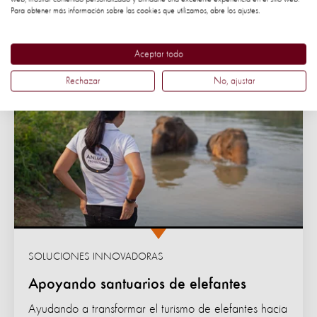
silvestres
Para obtener más información sobre las cookies que utilizamos, abre los ajustes.
Aceptar todo
Rechazar
No, ajustar
SOLUCIONES INNOVADORAS
Apoyando santuarios de elefantes
Ayudando a transformar el turismo de elefantes hacia