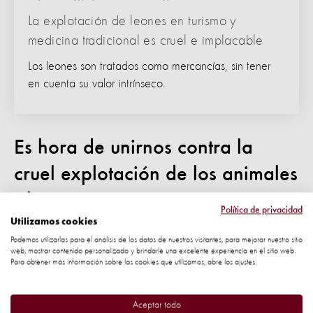
La explotación de leones en turismo y
medicina tradicional es cruel e implacable
Los leones son tratados como mercancías, sin tener
en cuenta su valor intrínseco.
Es hora de unirnos contra la
cruel explotación de los animales
silvestres
Política de privacidad
Utilizamos cookies
World Animal Protection aboga por soluciones integrales
Podemos utilizarlas para el análisis de los datos de nuestros visitantes, para mejorar nuestro sitio
web, mostrar contenido personalizado y brindarle una excelente experiencia en el sitio web.
que aborden los problemas fundamentales de la cría
Para obtener más información sobre las cookies que utilizamos, abre los ajustes.
comercial de vida silvestre. En lugar de simplemente
intentar regular o mejorar las condiciones, enfatizamos la
Aceptar todo