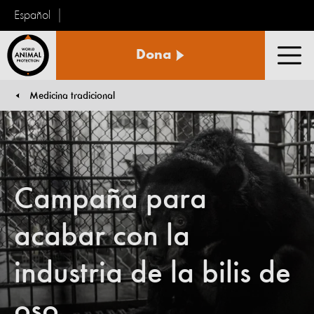
Español
Protección
Dona
Animal
Men
Mundial
Medicina tradicional
You are here:
Campaña para
acabar con la
industria de la bilis de
oso