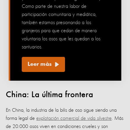
Como parte de nuestra labor de
participación comunitaria y mediática,
también estamos presionando a los
granjeros para que cedan de manera
voluntaria los osos que les quedan a los
santuarios.
Leer más
China: La última frontera
En China, la industria de la bilis de oso sigue siendo una
forma legal de
explotación comercial de vida silvestre
. Más
de 20.000 osos viven en condiciones crueles y son