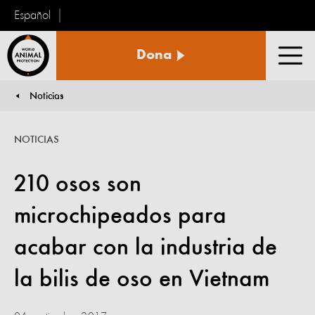
Español
Protección
Dona
Animal
Men
Mundial
Noticias
You are here:
NOTICIAS
210 osos son
microchipeados para
acabar con la industria de
la bilis de oso en Vietnam