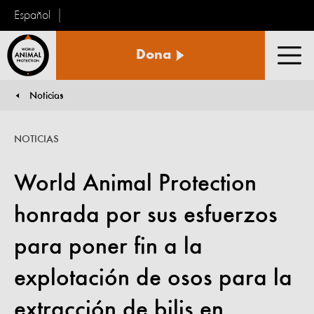
Español
Protección
Dona
Animal
Men
Mundial
Noticias
You are here:
NOTICIAS
World Animal Protection
honrada por sus esfuerzos
para poner fin a la
explotación de osos para la
extracción de bilis en