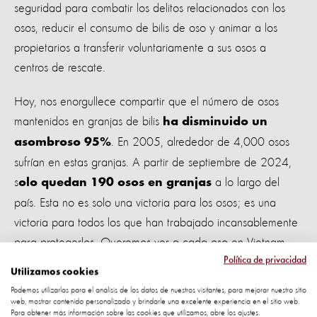
seguridad para combatir los delitos relacionados con los
osos, reducir el consumo de bilis de oso y animar a los
propietarios a transferir voluntariamente a sus osos a
centros de rescate.
Hoy, nos enorgullece compartir que el número de osos
mantenidos en granjas de bilis
ha disminuido un
. En 2005, alrededor de 4,000 osos
asombroso 95%
sufrían en estas granjas. A partir de septiembre de 2024,
s
a lo largo del
olo quedan 190 osos en granjas
país. Esta no es solo una victoria para los osos; es una
victoria para todos los que han trabajado incansablemente
para protegerlos. Queremos ver a cada oso en Vietnam
Política de privacidad
rescatado y trasladado a un santuario donde pueda vivir el
Utilizamos cookies
resto de su vida libre de crueldad, dolor y sufrimiento.
Podemos utilizarlas para el análisis de los datos de nuestros visitantes, para mejorar nuestro sitio
web, mostrar contenido personalizado y brindarle una excelente experiencia en el sitio web.
El desafío final: poner fin a la explotación
Para obtener más información sobre las cookies que utilizamos, abre los ajustes.