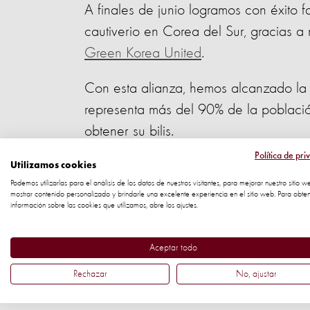
A finales de junio logramos con éxito fa
cautiverio en Corea del Sur, gracias a 
Green Korea United
.
Con esta alianza, hemos alcanzado la 
representa más del 90% de la població
obtener su bilis.
Política de pri
Logramos reducir el número de propieta
Utilizamos cookies
Podemos utilizarlas para el análisis de los datos de nuestros visitantes, para mejorar nuestro sitio w
actividades alternativas a solamente u
mostrar contenido personalizado y brindarle una excelente experiencia en el sitio web. Para obte
información sobre las cookies que utilizamos, abre los ajustes.
10 osos restantes se esterilizarán en
98% de esterilización.
Aceptar todo
Nuestra Directora de Programas para el
Rechazar
No, ajustar
avance tan positivo: