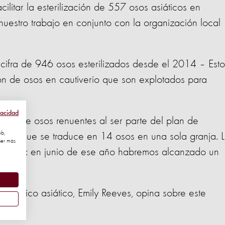
cilitar la esterilización de 557 osos asiáticos en
nuestro trabajo en conjunto con la organización local
cifra de 946 osos esterilizados desde el 2014 – Esto
n de osos en cautiverio que son explotados para
vacidad
rios de osos renuentes al ser parte del plan de
eb,
no, lo que se traduce en 14 osos en una sola granja. 
ner más
 el 2016: en junio de ese año habremos alcanzado un
 Pacífico asiático, Emily Reeves, opina sobre este