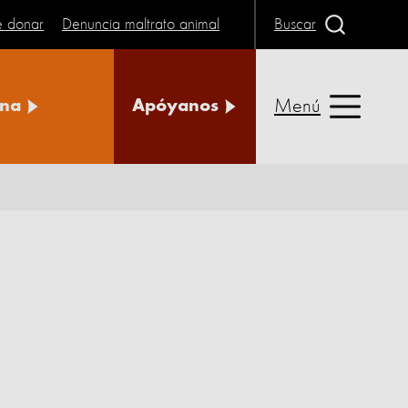
e donar
Denuncia maltrato animal
Buscar
Menú
na
Apóyanos