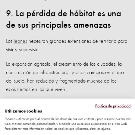
9. La pérdida de hábitat es una
de sus principales amenazas
Los
leones
necesitan grandes extensiones de territorio para
vivir y sobrevivir.
La expansión agrícola, el crecimiento de las ciudades, la
construcción de infraestructuras y otros cambios en el uso
del suelo, han reducido y fragmentado muchos de los
ecosistemas en los que viven.
Cuando el
hábitat se modifica
o se deteriora, disminuye la
Política de privacidad
Utilizamos cookies
disponibilidad de presas y aumenta el contacto con
Podemos utilizarlas para el análisis de los datos de nuestros visitantes, para mejorar nuestro sitio
actividades humanas, lo que puede generar conflictos y
web, mostrar contenido personalizado y brindarle una excelente experiencia en el sitio web.
poner en riesgo la supervivencia de las poblaciones.
Para obtener más información sobre las cookies que utilizamos, abre los ajustes.