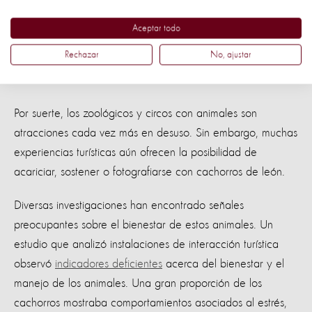
10. Los leones no son
Aceptar todo
instrumentos de la industria
Rechazar
No, ajustar
turística
Por suerte, los zoológicos y circos con animales son
atracciones cada vez más en desuso. Sin embargo, muchas
experiencias turísticas aún ofrecen la posibilidad de
acariciar, sostener o fotografiarse con cachorros de león.
Diversas investigaciones han encontrado señales
preocupantes sobre el bienestar de estos animales. Un
estudio que analizó instalaciones de interacción turística
observó
indicadores deficientes
acerca del bienestar y el
manejo de los animales. Una gran proporción de los
cachorros mostraba comportamientos asociados al estrés,