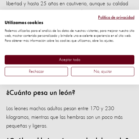
libertad y hasta 25 años en cautiverio, aunque su calidad
de vida puede verse gravemente afectada si se mantienen
Política de privacidad
en pseudosantuarios o se utilizan en el
turismo de vida
Utilizamos cookies
silvestre
con fines comerciales.
Podemos utilizarlas para el análisis de los datos de nuestros visitantes, para mejorar nuestro sitio
web, mostrar contenido personalizado y brindarle una excelente experiencia en el sitio web.
Para obtener más información sobre las cookies que utilizamos, abre los ajustes.
¿Qué tan rápido puede correr un león?
Aceptar todo
Los leones son animales muy veloces, capaces de correr
en ráfagas cortas de hasta 80 kilómetros por hora cuando
Rechazar
No, ajustar
están cazando.
¿Cuánto pesa un león?
Los leones machos adultos pesan entre 170 y 230
kilogramos, mientras que las hembras son un poco más
pequeñas y ligeras.