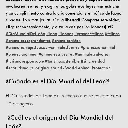
involucren leones, y exigir a los gobiernos leyes más estrictas
y su cumplimiento contra la cría comercial y el tráfico de fauna
silvestre. ¡No más jaulas, sí a la libertad! Comparte este video,
elige responsablemente, y alza la voz por los leones 🦁🔊
#DíaMundialDelLeón
#leon
#leones
#grandesfelinos
#felinos
#animalessorprendentes
#animalestiktok
#animalesmajestuosos
#animalesfuertes
#proteccionanimal
#bienestaranimal
#animalessilvestres
#animalessalvajes
#turismoresponsable
#turismosostenible
#sincrueldad
#ecoturismo
♬ original sound - World Animal Protection
¿Cuándo es el Día Mundial del León?
El Día Mundial del León es un evento que se celebra cada
10 de agosto.
¿Cuál es el origen del Día Mundial del
León?