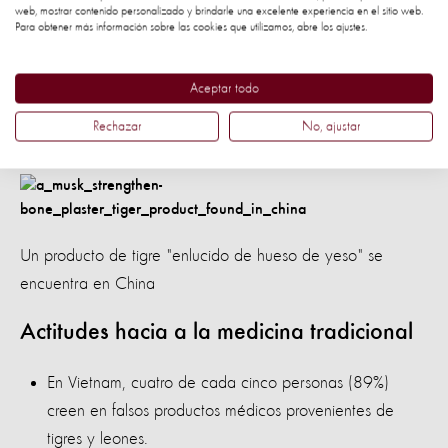
su vida”.
web, mostrar contenido personalizado y brindarle una excelente experiencia en el sitio web.
Para obtener más información sobre las cookies que utilizamos, abre los ajustes.
Muchos de estos animales solo verán el
mundo a través de barras de metal, y
Aceptar todo
solo sentirán la dureza del concreto bajo
Rechazar
No, ajustar
sus patas.
Un producto de tigre "enlucido de hueso de yeso" se
encuentra en China
Actitudes hacia a la medicina tradicional
En Vietnam, cuatro de cada cinco personas (89%)
creen en falsos productos médicos provenientes de
tigres y leones.