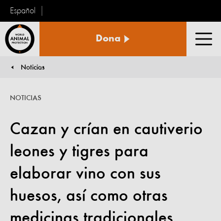
Español
Protección
Dona
Animal
Men
Mundial
Noticias
You are here:
NOTICIAS
Cazan y crían en cautiverio
leones y tigres para
elaborar vino con sus
huesos, así como otras
medicinas tradicionales