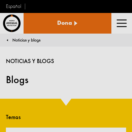
Español
Protección
Dona
Animal
Men
Mundial
Noticias y blogs
You are here:
NOTICIAS Y BLOGS
Blogs
Temas