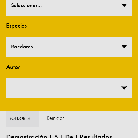
Seleccionar...
Especies
Roedores
Autor
Reiniciar
ROEDORES
Demostración
1
A
1
De
1
Resultados