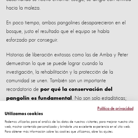
hacia la maleza.
En poco tiempo, ambos pangolines desaparecieron en el
bosque, justo el resultado que el equipo se había
esforzado por conseguir.
Historias de liberación exitosas como las de Amba y Peter
demuestran lo que se puede lograr cuando la
investigación, la rehabilitación y la protección de la
comunidad se unen. También son un importante
recordatorio de
por qué la conservación del
. No son solo estadísticas;
pangolín es fundamental
son
animales sintientes
que regresaron a la naturaleza.
Política de privacidad
Utilizamos cookies
Podemos utilizarlas para el análisis de los datos de nuestros visitantes, para mejorar nuestro sitio
web, mostrar contenido personalizado y brindarle una excelente experiencia en el sitio web.
Para obtener más información sobre las cookies que utilizamos, abre los ajustes.