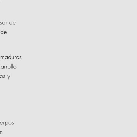
esar de
 de
s maduros
arrollo
os y
uerpos
un