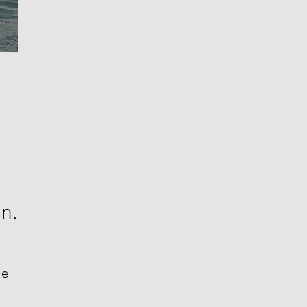
n.
ue