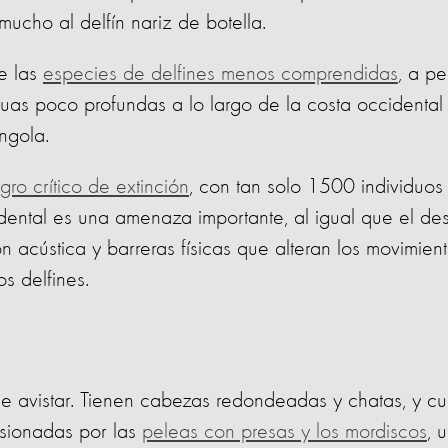
ucho al delfín nariz de botella.
de las
especies de delfines menos comprendidas
, a p
guas poco profundas a lo largo de la costa occidental
ngola.
igro crítico de extinción
, con tan solo 1500 individuo
idental es una amenaza importante, al igual que el des
 acústica y barreras físicas que alteran los movimient
s delfines.
 de avistar. Tienen cabezas redondeadas y chatas, y c
asionadas por las
peleas con presas y los mordiscos
, 