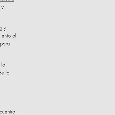
 y
s
y
iento al
 para
 la
de la
cuentra