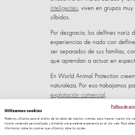
inteligentes
, viven en grupos muy 
silbidos.
Por desgracia, los delfines nariz 
experiencias de nado con delfines
ser separados de sus familias, c
que aprendan a actuar en espectác
En World Animal Protection creem
naturaleza. Por eso trabajamos par
explotación comercial
.
Política de pri
Delfín común
Utilizamos cookies
Podemos utilizarlas para el análisis de los datos de nuestros visitantes, para mejorar nuestro sitio w
mostrar contenido personalizado y brindarle una excelente experiencia en el sitio web. Para obte
información sobre las cookies que utilizamos, abre los ajustes.
El delfín común es
una de las esp