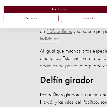
en aguas tropicales y templadas. 
Aceptar todo
tienen marcas distintivas que se 
Rechazar
No, ajustar
El delfín común de pico corto es
de
100 delfines
y se sabe que p
individuos
.
Al igual que muchas otras especie
amenazas. Estas incluyen la caz
aparejos de pesca
, que puede ca
Delfín girador
Los delfines giradores, que se en
Hawái y las islas del Pacífico, s