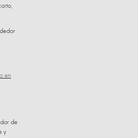
orto,
ededor
o en
edor de
a y