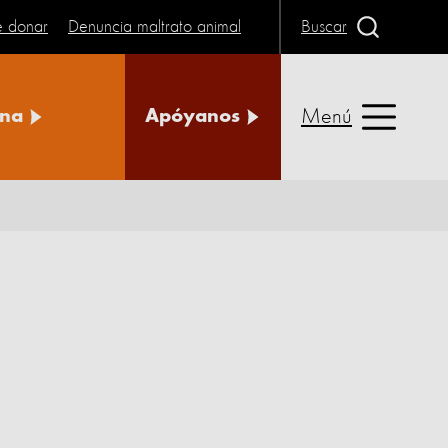
e donar
Denuncia maltrato animal
Buscar
Menú
na
Apóyanos