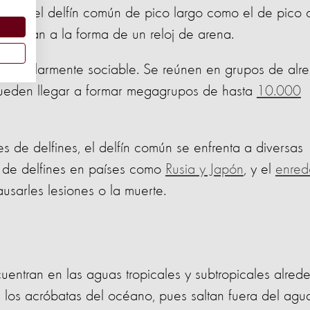
Tanto el delfín común de pico largo como el de pico c
asemejan a la forma de un reloj de arena.
 particularmente sociable. Se reúnen en grupos de alr
ueden llegar a formar megagrupos de hasta
10.000
s de delfines, el delfín común se enfrenta a diversas
a de delfines en países como
Rusia y Japón
, y el
enred
usarles lesiones o la muerte.
cuentran en las aguas tropicales y subtropicales alred
on los acróbatas del océano, pues saltan fuera del agu