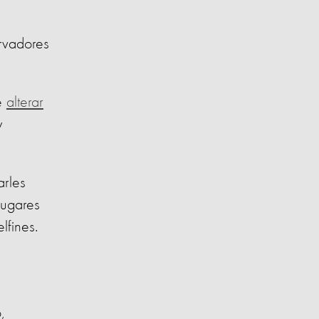
ervadores
e
alterar
y
arles
 lugares
lfines.
,