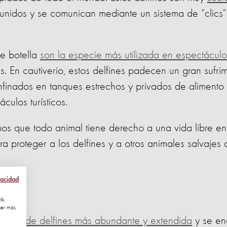
unidos y se comunican mediante un sistema de “clics”
de botella
son la especie más utilizada en espectáculo
. En cautiverio, estos delfines padecen un gran sufrim
onfinados en tanques estrechos y privados de alimento
ulos turísticos.
os que todo animal tiene derecho a una vida libre en
a proteger a los delfines y a otros animales salvajes 
vacidad
eb,
ner más
ecies de delfines más abundante y extendida
y se en