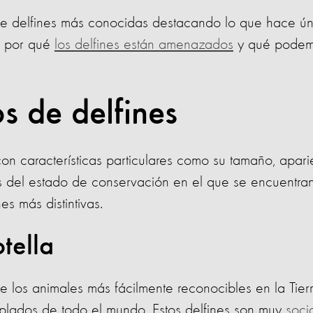
de delfines más conocidas destacando lo que hace ún
s por qué
los delfines están amenazados
y qué pode
os de delfines
on características particulares como su tamaño, apari
 del estado de conservación en el que se encuentran
s más distintivas.
tella
de los animales más fácilmente reconocibles en la Tier
plados de todo el mundo. Estos delfines son muy
soci