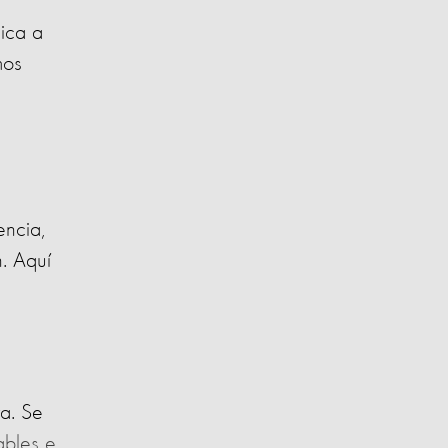
ica a
mos
encia,
. Aquí
ra. Se
ables e