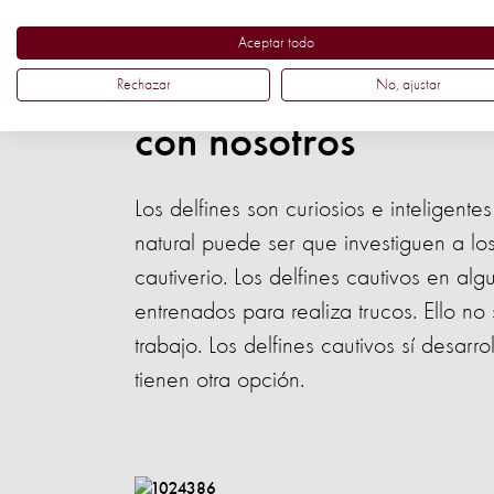
nunca sean liberados. No seas engañad
Aceptar todo
Mito 4: Los delfines
Rechazar
No, ajustar
con nosotros
Los delfines son curiosios e inteligente
natural puede ser que investiguen a l
cautiverio. Los delfines cautivos en a
entrenados para realiza trucos. Ello n
trabajo. Los delfines cautivos sí desar
tienen otra opción.