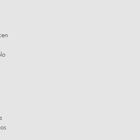
acen
lo
s
vos