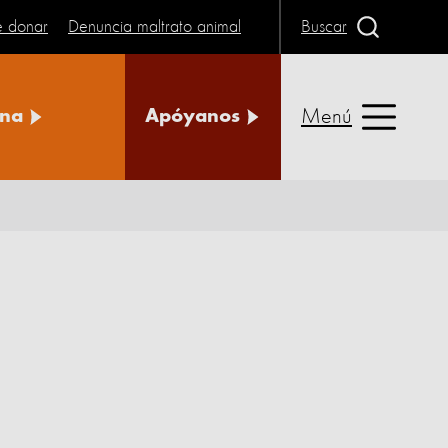
e donar
Denuncia maltrato animal
Buscar
Menú
na
Apóyanos