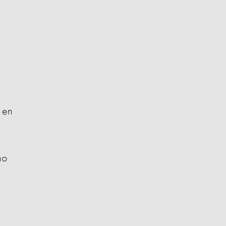
 en
no