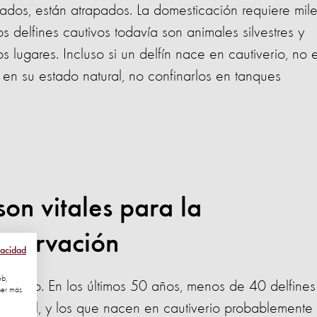
cados, están atrapados. La domesticación requiere mil
s delfines cautivos todavía son animales silvestres y
 lugares. Incluso si un delfín nace en cautiverio, no 
en su estado natural, no confinarlos en tanques
son vitales para la
onservación
vacidad
eb,
 peligro. En los últimos 50 años, menos de 40 delfines
ner más
natural, y los que nacen en cautiverio probablemente