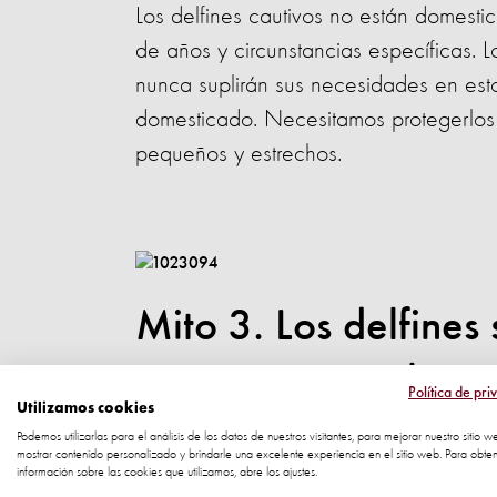
Los delfines cautivos no están domesti
de años y circunstancias específicas. Lo
nunca suplirán sus necesidades en estos
domesticado. Necesitamos protegerlos 
pequeños y estrechos.
Mito 3. Los delfines 
investigación y la c
Política de pri
Utilizamos cookies
Podemos utilizarlas para el análisis de los datos de nuestros visitantes, para mejorar nuestro sitio w
La mayoría de los delfines no están en
mostrar contenido personalizado y brindarle una excelente experiencia en el sitio web. Para obte
información sobre las cookies que utilizamos, abre los ajustes.
han sido liberados de vuelta al mundo 