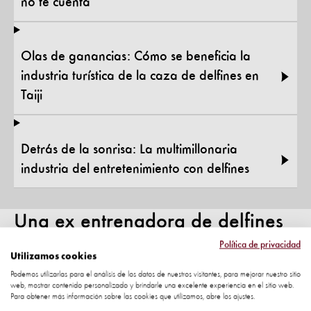
no te cuenta
Olas de ganancias: Cómo se beneficia la
industria turística de la caza de delfines en
Taiji
Detrás de la sonrisa: La multimillonaria
industria del entretenimiento con delfines
Una ex entrenadora de delfines
revela la crueldad oculta tras la
Política de privacidad
Utilizamos cookies
industria
Podemos utilizarlas para el análisis de los datos de nuestros visitantes, para mejorar nuestro sitio
web, mostrar contenido personalizado y brindarle una excelente experiencia en el sitio web.
Para obtener más información sobre las cookies que utilizamos, abre los ajustes.