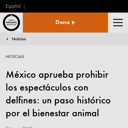
Español
Protección
Dona
Animal
Men
Mundial
Noticias
You are here:
NOTICIAS
México aprueba prohibir
los espectáculos con
delfines: un paso histórico
por el bienestar animal