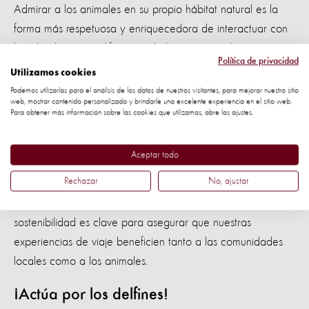
Admirar a los animales en su propio hábitat natural es la
forma más respetuosa y enriquecedora de interactuar con
la vida silvestre. A diferencia de los espectáculos en
Política de privacidad
cautiverio, el
no solo evita el
turismo responsable
Utilizamos cookies
sufrimiento animal, sino que también contribuye a la
Podemos utilizarlas para el análisis de los datos de nuestros visitantes, para mejorar nuestro sitio
web, mostrar contenido personalizado y brindarle una excelente experiencia en el sitio web.
conservación de sus entornos. Podemos apoyar iniciativas
Para obtener más información sobre las cookies que utilizamos, abre los ajustes.
como las
Áreas Patrimonio de la Vida Silvestre
, que buscan
proteger y reconocer espacios cruciales para la
Aceptar todo
conservación de la biodiversidad, incluidas las
Áreas
Rechazar
No, ajustar
Patrimonio para la Protección de Ballenas
. Optar por
empresas turísticas
que priorizan el bienestar animal y la
sostenibilidad es clave para asegurar que nuestras
experiencias de viaje beneficien tanto a las comunidades
locales como a los animales.
¡Actúa por los delfines!