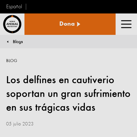
Español
Protección
Dona
Animal
Men
Mundial
Blogs
You are here:
BLOG
Los delfines en cautiverio
soportan un gran sufrimiento
en sus trágicas vidas
05 julio 2023