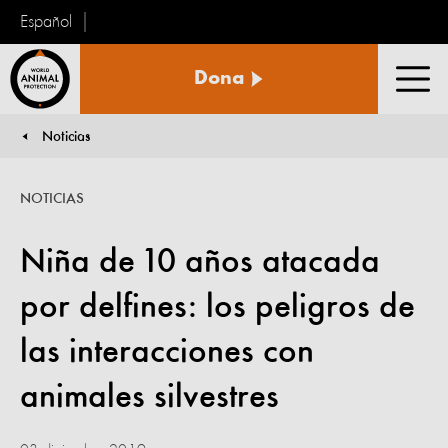
Español
Protección
Dona
Animal
Men
Mundial
Noticias
You are here:
NOTICIAS
Niña de 10 años atacada
por delfines: los peligros de
las interacciones con
animales silvestres