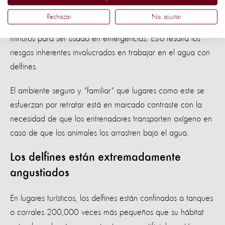
acuático" con delfines (lo que significa que ingresan al
Rechazar
No, ajustar
agua con los delfines) lleva un cilindro de aire de cinco
minutos para ser usado en emergencias. Esto resalta los
riesgos inherentes involucrados en trabajar en el agua con
delfines.
El ambiente seguro y "familiar" que lugares como este se
esfuerzan por retratar está en marcado contraste con la
necesidad de que los entrenadores transporten oxígeno en
caso de que los animales los arrastren bajo el agua.
Los delfines están extremadamente
angustiados
En lugares turísticos, los delfines están confinados a tanques
o corrales 200,000 veces más pequeños que su hábitat