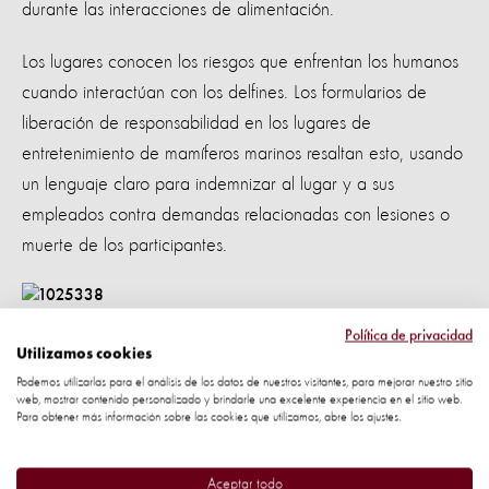
durante las interacciones de alimentación.
Los lugares conocen los riesgos que enfrentan los humanos
cuando interactúan con los delfines. Los formularios de
liberación de responsabilidad en los lugares de
entretenimiento de mamíferos marinos resaltan esto, usando
un lenguaje claro para indemnizar al lugar y a sus
empleados contra demandas relacionadas con lesiones o
muerte de los participantes.
Política de privacidad
Entrenador entrenando a dos delfines para agarrar una
Utilizamos cookies
pelota de baloncesto en un delfinario en México.
Podemos utilizarlas para el análisis de los datos de nuestros visitantes, para mejorar nuestro sitio
web, mostrar contenido personalizado y brindarle una excelente experiencia en el sitio web.
Para obtener más información sobre las cookies que utilizamos, abre los ajustes.
Ni siquiera los entrenadores están seguros
En Loro Parque en Tenerife, el personal que hace "trabajo
Aceptar todo