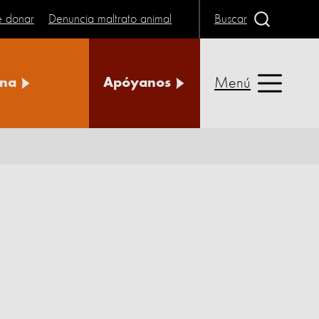
e donar
Denuncia maltrato animal
Buscar
Menú
na
Apóyanos