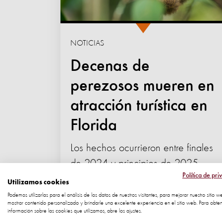
NOTICIAS
Decenas de
perezosos mueren en
atracción turística en
Florida
Los hechos ocurrieron entre finales
de 2024 y principios de 2025
Política de pri
bajo el cuidado de Sloth World,
Utilizamos cookies
tras...
Podemos utilizarlas para el análisis de los datos de nuestros visitantes, para mejorar nuestro sitio w
mostrar contenido personalizado y brindarle una excelente experiencia en el sitio web. Para obte
información sobre las cookies que utilizamos, abre los ajustes.
22 abril 2026