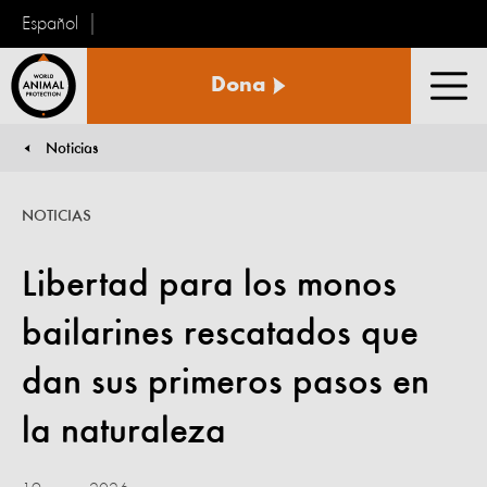
Español
Protección
Dona
Animal
Men
Mundial
Noticias
You are here:
NOTICIAS
Libertad para los monos
bailarines rescatados que
dan sus primeros pasos en
la naturaleza