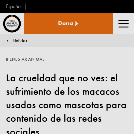
Español
Protección
Dona
Animal
Men
Mundial
Noticias
You are here:
BIENESTAR ANIMAL
La crueldad que no ves: el
sufrimiento de los macacos
usados como mascotas para
contenido de las redes
sociales