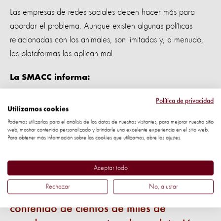
Las empresas de redes sociales deben hacer más para
abordar el problema. Aunque existen algunas políticas
relacionadas con los animales, son limitadas y, a menudo,
las plataformas las aplican mal.
La SMACC informa:
“Las empresas de redes sociales están
Política de privacidad
Utilizamos cookies
proporcionando una plataforma para
Podemos utilizarlas para el análisis de los datos de nuestros visitantes, para mejorar nuestro sitio
tales abusos y, por lo tanto, tienen un
web, mostrar contenido personalizado y brindarle una excelente experiencia en el sitio web.
Para obtener más información sobre las cookies que utilizamos, abre los ajustes.
papel crucial y fundamental que
desempeñar en la protección de los
Aceptar todo
macacos y otros animales. Estas
Rechazar
No, ajustar
empresas tienen el poder de restringir el
contenido de cientos de miles de