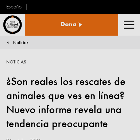
Español
Protección
Dona
Animal
Men
Mundial
Noticias
You are here:
NOTICIAS
¿Son reales los rescates de
animales que ves en línea?
Nuevo informe revela una
tendencia preocupante