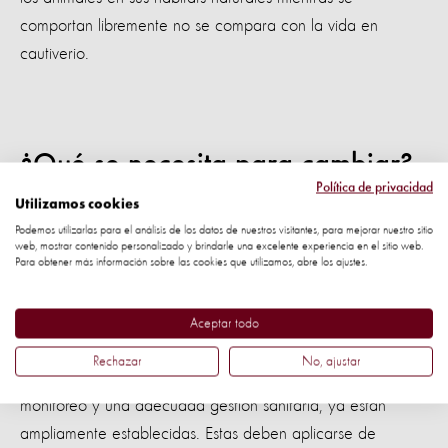
comportan libremente no se compara con la vida en
cautiverio.
¿Qué se necesita para cambiar?
Política de privacidad
Utilizamos cookies
Estamos solicitando una revisión transparente y exhaustiva
Podemos utilizarlas para el análisis de los datos de nuestros visitantes, para mejorar nuestro sitio
de los estándares de bienestar animal, los protocolos de
web, mostrar contenido personalizado y brindarle una excelente experiencia en el sitio web.
Para obtener más información sobre las cookies que utilizamos, abre los ajustes.
prevención de enfermedades y las medidas de
bioseguridad en las instalaciones que mantienen fauna
Aceptar todo
silvestre con fines turísticos.
Rechazar
No, ajustar
Medidas preventivas como la vacunación, un estricto
monitoreo y una adecuada gestión sanitaria, ya están
ampliamente establecidas. Estas deben aplicarse de