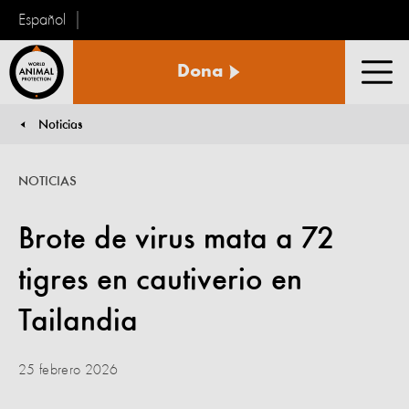
Español
Protección
Dona
Animal
Men
Mundial
Noticias
You are here:
NOTICIAS
Brote de virus mata a 72
tigres en cautiverio en
Tailandia
25 febrero 2026