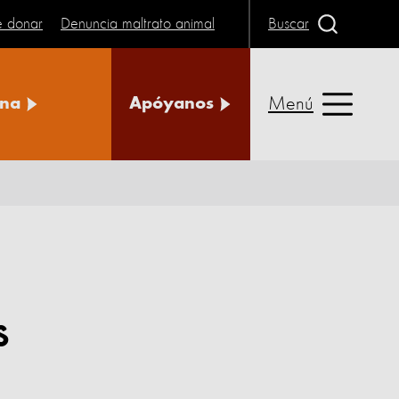
e donar
Denuncia maltrato animal
Buscar
Menú
na
Apóyanos
s