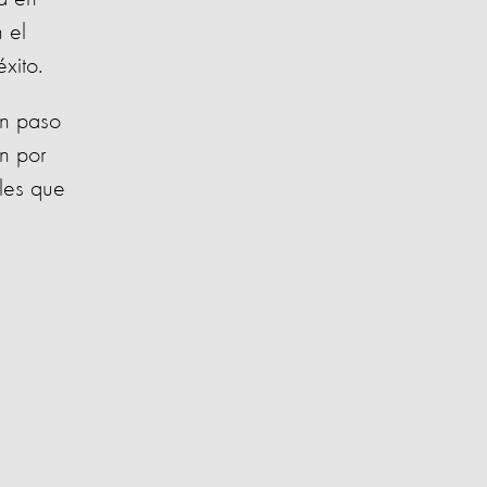
 el
éxito.
un paso
on por
les que
n