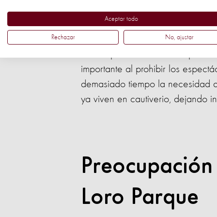
desarrollo y todavía no está list
Aceptar todo
gobierno francés sobre la creaci
Rechazar
No, ajustar
Esto deja en evidencia un proble
importante al prohibir los espectá
demasiado tiempo la necesidad de
ya viven en cautiverio, dejando in
Preocupación 
Loro Parque