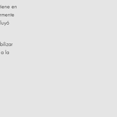
tiene en
ormente
luyó
ilizar
 a la