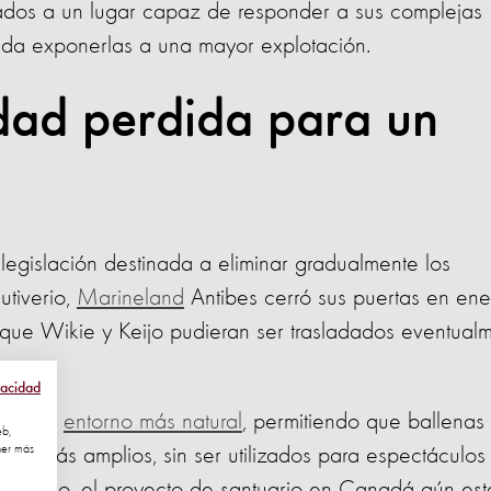
ados a un lugar capaz de responder a sus complejas
da exponerlas a una mayor explotación.
dad perdida para un
legislación destinada a eliminar gradualmente los
tiverio,
Marineland
Antibes cerró sus puertas en en
 que Wikie y Keijo pudieran ser trasladados eventual
vacidad
ecer un
entorno más natural
, permitiendo que ballenas
eb,
ner más
cos más amplios, sin ser utilizados para espectáculos 
embargo, el proyecto de santuario en Canadá aún est