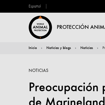
Español
PROTECCIÓN ANIM
Inicio
Noticias y blogs
Noticias
P
You are here:
NOTICIAS
Preocupación p
de Marineland