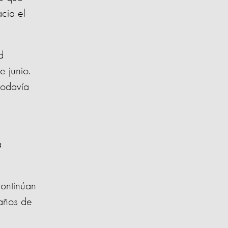
acia el
d
e junio.
 todavía
a
continúan
 años de