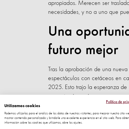
apropiados. Merecen ser traslad
necesidades, y no a uno que pue
Una oportuni
futuro mejor
Tras la aprobación de una nueva 
espectáculos con cetáceos en cau
2025. Esto trajo la esperanza de
un santuario marino.
Política de pri
Utilizamos cookies
Este tipo de santuarios busca ofr
Podemos utilizarlas para el análisis de los datos de nuestros visitantes, para mejorar nuestro sitio w
mostrar contenido personalizado y brindarle una excelente experiencia en el sitio web. Para obte
delfines vivan en espacios oceáni
información sobre las cookies que utilizamos, abre los ajustes.
programas de reproducción. Sin 