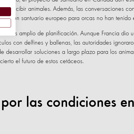
o para recibir animales. Además, las conversaciones con
ón de un santuario europeo para orcas no han tenido 
ma más amplio de planificación. Aunque Francia dio 
culos con delfines y ballenas, las autoridades ignorar
 desarrollar soluciones a largo plazo para los anima
cierto el futuro de estos cetáceos.
por las condiciones e