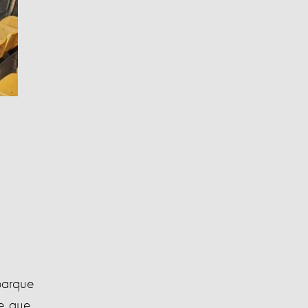
.
parque
se que