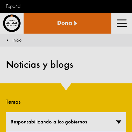
Español
Protección
Dona
Animal
Men
Mundial
Inicio
You are here:
Noticias y blogs
Temas
Responsabilizando a los gobiernos