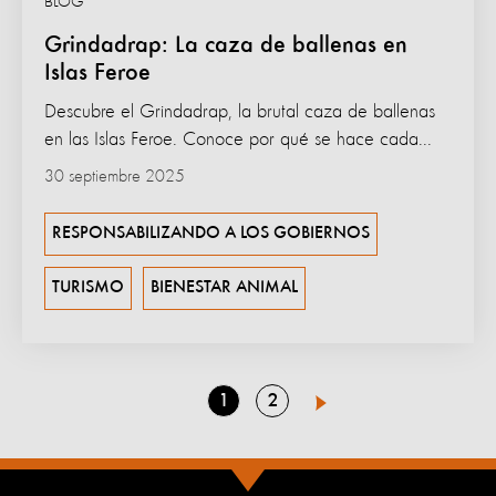
BLOG
Grindadrap: La caza de ballenas en
Islas Feroe
Descubre el Grindadrap, la brutal caza de ballenas
en las Islas Feroe. Conoce por qué se hace cada...
30 septiembre 2025
RESPONSABILIZANDO A LOS GOBIERNOS
TURISMO
BIENESTAR ANIMAL
Go
Go
1
2
Next
to
to
page
page