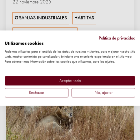
22 noviembre 2025
GRANJAS INDUSTRIALES
HÁBTITAS
IMPACTO MEDIOAMBIENTAL
Política de privacidad
Utilizamos cookies
RESPONSABILIZANDO A LOS GOBIERNOS
Podemos utilizarlas para el análisis de los datos de nuestros visitantes, para mejorar nuestro sitio
web, mostrar contenido personalizado y brindarle una excelente experiencia en el sitio web.
Para obtener más información sobre las cookies que utilizamos, abre los ajustes.
Aceptar todo
Rechazar
No, ajustar