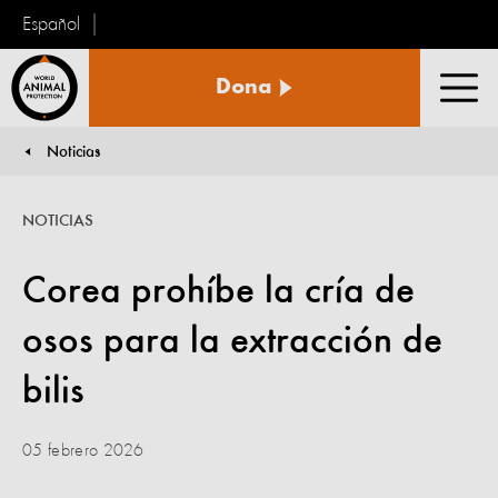
Español
Protección
Dona
Animal
Men
Mundial
Noticias
You are here:
NOTICIAS
Corea prohíbe la cría de
osos para la extracción de
bilis
05 febrero 2026