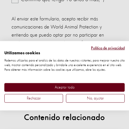
Al enviar este formulario, acepto recibir más
comunicaciones de World Animal Protection y
entiendo que puedo optar por no participar en
cualquier momento. Para obtener información sobre
Política de privacidad
cómo usamos tus datos y cómo los mantenemos
Utilizamos cookies
seguros, lee nuestra
política de privacidad
.
Podemos utilizarlas para el análisis de los datos de nuestros visitantes, para mejorar nuestro sitio
web, mostrar contenido personalizado y brindarle una excelente experiencia en el sitio web.
Para obtener más información sobre las cookies que utilizamos, abre los ajustes.
Enviar
Aceptar todo
Rechazar
No, ajustar
Contenido relacionado