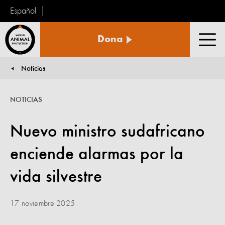
Español
Protección
Dona
Animal
Men
Mundial
Noticias
You are here:
NOTICIAS
Nuevo ministro sudafricano
enciende alarmas por la
vida silvestre
17 noviembre 2025