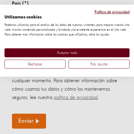
País
Política de privacidad
Utilizamos cookies
Podemos utilizarlas para el análisis de los datos de nuestros visitantes, para mejorar nuestro sitio
web, mostrar contenido personalizado y brindarle una excelente experiencia en el sitio web.
Confirmo que tengo 18 años o más(*)
Para obtener más información sobre las cookies que utilizamos, abre los ajustes.
Aceptar todo
Al enviar este formulario, acepto recibir más
comunicaciones de World Animal Protection y
Rechazar
No, ajustar
entiendo que puedo optar por no participar en
cualquier momento. Para obtener información sobre
cómo usamos tus datos y cómo los mantenemos
seguros, lee nuestra
política de privacidad
.
Enviar