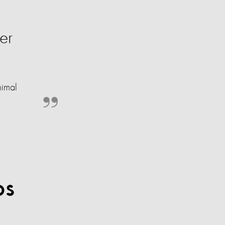
er
nimal
os