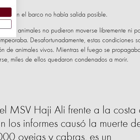
aban en el barco no había salida posible.
nto los animales no pudieron moverse libremente ni p
 empeoraba. Desafortunadamente, estas condiciones s
ión de animales vivos. Mientras el fuego se propagaba
e, miles de ellos quedaron condenados a morir.
el MSV Haji Ali frente a la costa
 los informes causó la muerte d
000 ovejas y cabras, es un