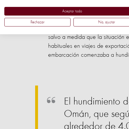
Aceptar todo
Para los animales que se encontr
Rechazar
No, ajustar
Al estar confinados en hacinamie
salvo a medida que la situación
habituales en viajes de exportac
embarcación comenzaba a hundirs
El hundimiento d
Omán, que según
alrededor de 4.