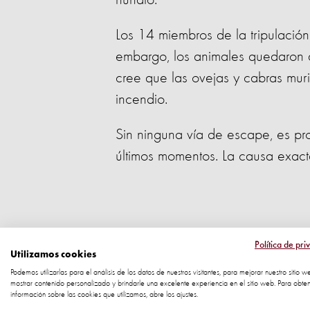
hundió.
Los 14 miembros de la tripulació
embargo, los animales quedaron 
cree que las ovejas y cabras mu
incendio.
Sin ninguna vía de escape, es p
últimos momentos. La causa exact
Un final terri
Política de pri
Utilizamos cookies
Podemos utilizarlas para el análisis de los datos de nuestros visitantes, para mejorar nuestro sitio w
atrapados a 
mostrar contenido personalizado y brindarle una excelente experiencia en el sitio web. Para obte
información sobre las cookies que utilizamos, abre los ajustes.