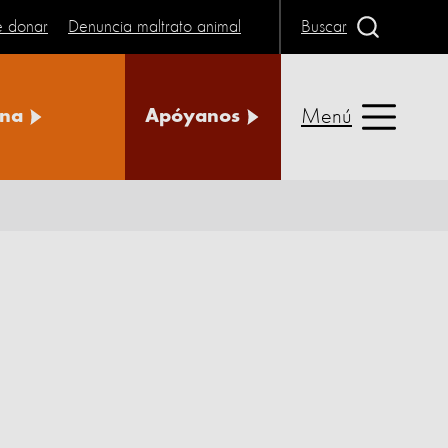
e donar
Denuncia maltrato animal
Buscar
Menú
na
Apóyanos
o