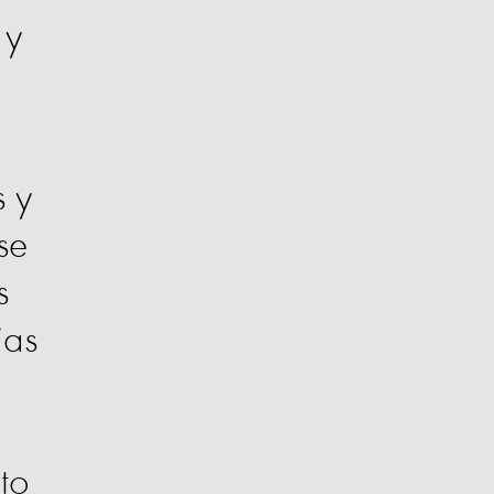
 y
s y
se
s
ias
to