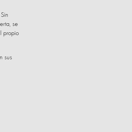
 Sin
rta, se
l propio
n sus