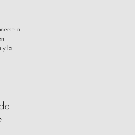
onerse a
on
 y la
 de
e