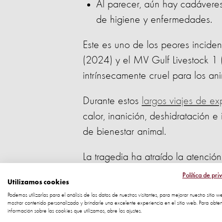
Al parecer, aún hay cadávere
de higiene y enfermedades.
Este es uno de los peores incide
(2024) y el MV Gulf Livestock 1 
intrínsecamente cruel para los an
Durante estos
largos viajes de ex
calor, inanición, deshidratación e
de bienestar animal.
La tragedia ha atraído la atención
sistémicas que permiten desastres 
Política de pri
Utilizamos cookies
Podemos utilizarlas para el análisis de los datos de nuestros visitantes, para mejorar nuestro sitio w
mostrar contenido personalizado y brindarle una excelente experiencia en el sitio web. Para obte
información sobre las cookies que utilizamos, abre los ajustes.