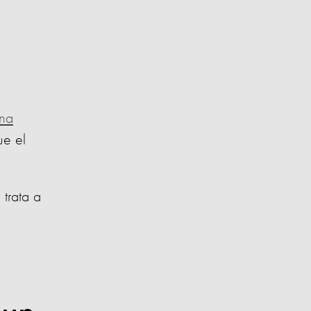
una
ue el
 trata a