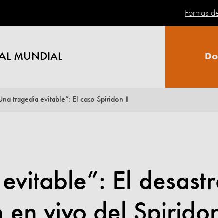
Formas d
AL MUNDIAL
Do
Una tragedia evitable”: El caso Spiridon II
evitable”: El desastr
 en vivo del Spirido