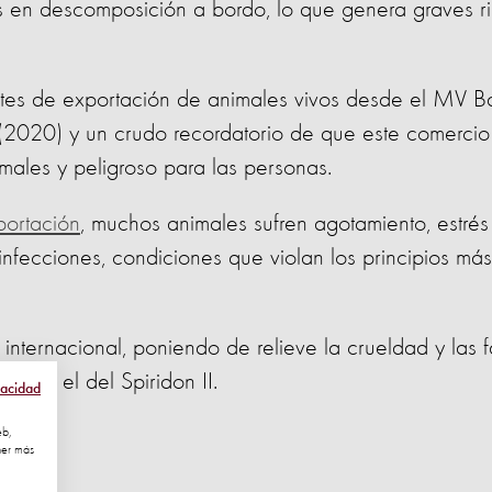
s en descomposición a bordo, lo que genera graves r
ntes de exportación de animales vivos desde el MV B
(2020) y un crudo recordatorio de que este comercio
imales y peligroso para las personas.
portación
, muchos animales sufren agotamiento, estrés
 infecciones, condiciones que violan los principios má
 internacional, poniendo de relieve la crueldad y las f
como el del Spiridon II.
vacidad
eb,
ner más