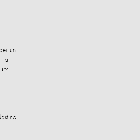
a
der un
n la
que:
estino