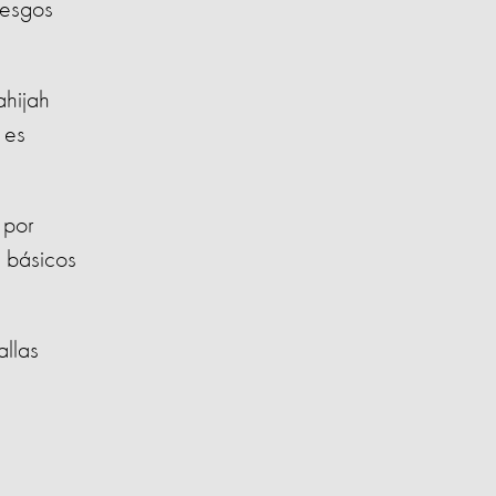
iesgos
ahijah
 es
 por
s básicos
allas