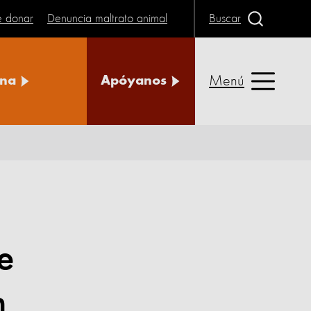
e donar
Denuncia maltrato animal
Buscar
Menú
na
Apóyanos
e
n