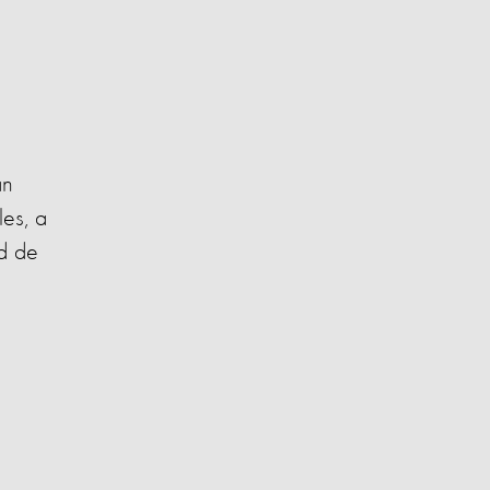
an
les, a
ad de