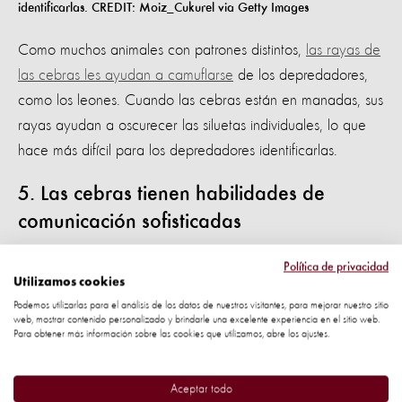
identificarlas. CREDIT: Moiz_Cukurel via Getty Images
Como muchos animales con patrones distintos,
las rayas de
las cebras les ayudan a camuflarse
de los depredadores,
como los leones. Cuando las cebras están en manadas, sus
rayas ayudan a oscurecer las siluetas individuales, lo que
hace más difícil para los depredadores identificarlas.
5. Las cebras tienen habilidades de
comunicación sofisticadas
Las cebras de las llanuras
utilizan al menos seis
Política de privacidad
Utilizamos cookies
vocalizaciones distintas
. Los resoplidos indican satisfacción
Podemos utilizarlas para el análisis de los datos de nuestros visitantes, para mejorar nuestro sitio
mientras que un grito de dos sílabas advierte a la manada
web, mostrar contenido personalizado y brindarle una excelente experiencia en el sitio web.
Para obtener más información sobre las cookies que utilizamos, abre los ajustes.
que se acercan depredadores. Además, se comunican a
través de expresiones faciales. Las cebras estiran la cara
Aceptar todo
hacia adelante y adelantan las orejas para presentarse