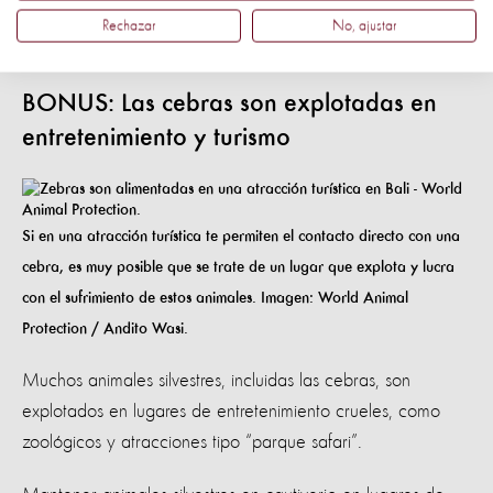
entre sí. Llevan las orejas al cráneo cuando se sienten
Rechazar
No, ajustar
amenazadas.
BONUS: Las cebras son explotadas en
entretenimiento y turismo
Si en una atracción turística te permiten el contacto directo con una
cebra, es muy posible que se trate de un lugar que explota y lucra
con el sufrimiento de estos animales. Imagen: World Animal
Protection / Andito Wasi.
Muchos animales silvestres, incluidas las cebras, son
explotados en lugares de entretenimiento crueles, como
zoológicos y atracciones tipo “parque safari”.