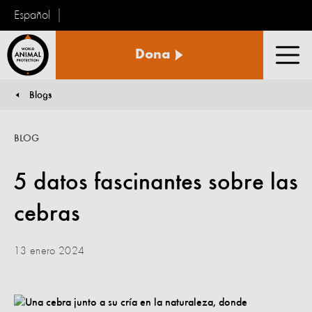
Español
Protección
Dona
Animal
Men
Mundial
Blogs
You are here:
BLOG
5 datos fascinantes sobre las
cebras
13 enero 2024