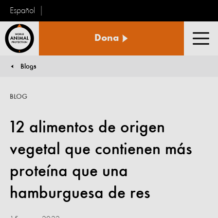
Español
Protección
Dona
Animal
Men
Mundial
Blogs
You are here:
BLOG
12 alimentos de origen
vegetal que contienen más
proteína que una
hamburguesa de res