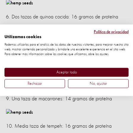
6. Dos tazas de quinoa cocida: 16 gramos de proteína
Política de privacidad
Utilizamos cookies
7. Media taza de seitán: 25 gramos de proteína
Podemos utilizarlas para el análisis de los datos de nuestros visitantes, para mejorar nuestro sitio
web, mostrar contenido personalizado y brindarle una excelente experiencia en el sitio web.
Para obtener más información sobre las cookies que utilizamos, abre los ajustes.
8. Media taza de almendras: 15 gramos de proteína
Aceptar todo
Rechazar
No, ajustar
9. Una taza de macarrones: 14 gramos de proteína
10. Media taza de tempeh: 16 gramos de proteína