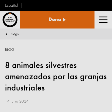
Español
Protección
Dona
Animal
Men
Mundial
Blogs
You are here:
BLOG
8 animales silvestres
amenazados por las granjas
industriales
14 junio 2024