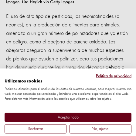
Imagen: Lisa Herlick via Getty Images.
El uso de otro tipo de pesticidas, los neonicotinoides (o
neonics), en la producción de alimentos para animales,
amenaza a un gran número de polinizadores que ya están
en peligro, como el abejorro de parche oxidado. Los
abejorros aseguran la supervivencia de muchas especies
de plantas que ayudan a polinizar, pero sus poblaciones
han disminuido durante las últimas dos décadas
debido al
uso de pesticidas.
Política de privacidad
Utilizamos cookies
Podemos utilizarlas para el análisis de los datos de nuestros visitantes, para mejorar nuestro sitio
Este abejorro absorbe neonics a través de su exoesqueleto,
web, mostrar contenido personalizado y brindarle una excelente experiencia en el sitio web.
así como por el néctar y polen contaminados. Al ser abejas
Para obtener más información sobre las cookies que utilizamos, abre los ajustes.
que anidan en la tierra, los abejorros de parche oxidado
son particularmente susceptibles a los pesticidas como los
Aceptar todo
neonicotinoides, que son muy persistentes en el suelo.
Rechazar
No, ajustar