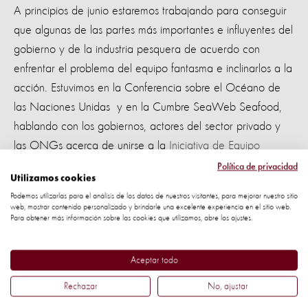
A principios de junio estaremos trabajando para conseguir
que algunas de las partes más importantes e influyentes del
gobierno y de la industria pesquera de acuerdo con
enfrentar el problema del equipo fantasma e inclinarlos a la
acción. Estuvimos en la Conferencia sobre el Océano de
las Naciones Unidas y en la Cumbre SeaWeb Seafood,
hablando con los gobiernos, actores del sector privado y
las ONGs acerca de unirse a la
Iniciativa de Equipo
Fantasma Global (GGGI)
para reducir el las redes
Política de privacidad
Utilizamos cookies
fantasmas. Hace dos años establecimos la GGGI como
Podemos utilizarlas para el análisis de los datos de nuestros visitantes, para mejorar nuestro sitio
una alianza de gobiernos, líderes de la industria,
web, mostrar contenido personalizado y brindarle una excelente experiencia en el sitio web.
Para obtener más información sobre las cookies que utilizamos, abre los ajustes.
académicos y ONGs que trabajan para evitar que, en
primer lugar, los equipos de pesca sean perdidos,
abandonados o descartados en nuestros océanos, además
Aceptar todo
de quitar el equipo que ya está allí.
Rechazar
No, ajustar