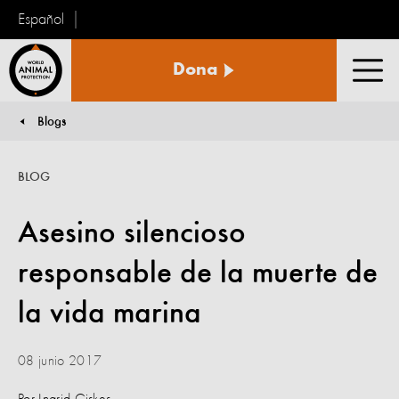
Español
Protección
Dona
Animal
Men
Mundial
Blogs
You are here:
BLOG
Asesino silencioso
responsable de la muerte de
la vida marina
08 junio 2017