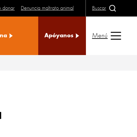
e donar
Denuncia maltrato animal
Buscar
Menú
na
Apóyanos
a