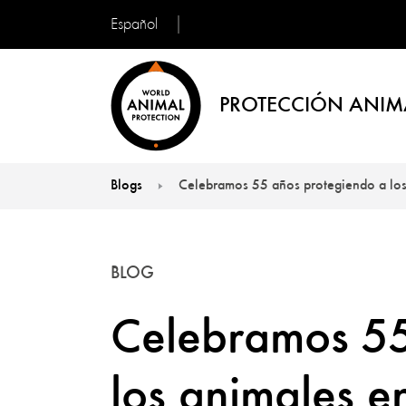
Español
PROTECCIÓN ANIM
Blogs
Celebramos 55 años protegiendo a los 
You are here:
BLOG
Celebramos 55
los animales e