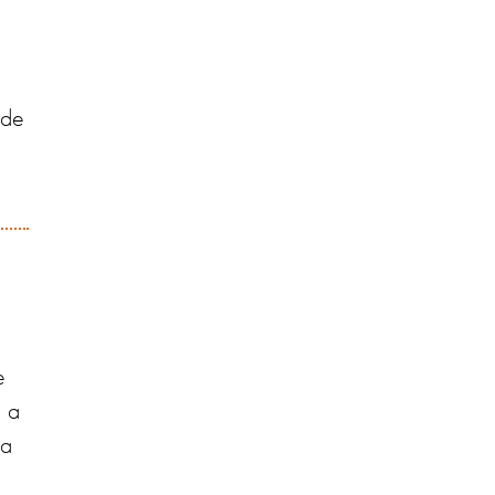
 de
e
s a
la