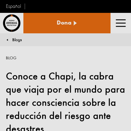
Español
Protección
Dona
Animal
Men
Mundial
Blogs
You are here:
BLOG
Conoce a Chapi, la cabra
que viaja por el mundo para
hacer consciencia sobre la
reducción del riesgo ante
desastres