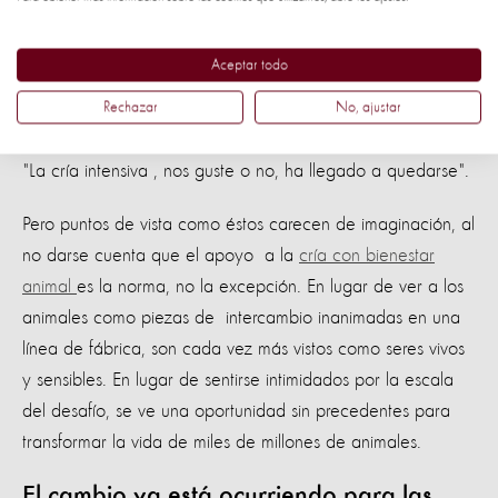
control?
Aceptar todo
El aumento de la ganadería industrial ha sido visto por
algunos como una fuerza imparable; En 1964, el
Rechazar
No, ajustar
corresponsal agrícola de The Guardian, Stanley Baker, dijo:
"La cría intensiva , nos guste o no, ha llegado a quedarse".
Pero puntos de vista como éstos carecen de imaginación, al
no darse cuenta que el apoyo a la
cría con bienestar
animal
es la norma, no la excepción. En lugar de ver a los
animales como piezas de intercambio inanimadas en una
línea de fábrica, son cada vez más vistos como seres vivos
y sensibles. En lugar de sentirse intimidados por la escala
del desafío, se ve una oportunidad sin precedentes para
transformar la vida de miles de millones de animales.
El cambio ya está ocurriendo para las