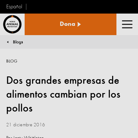
Español
Protección
Dona
Animal
Men
Mundial
Blogs
You are here:
BLOG
Dos grandes empresas de
alimentos cambian por los
pollos
21 diciembre 2016