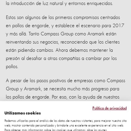
la introducción de luz natural y entornos enriquecidos.
Estos son algunos de los primeros compromisos centrados
en pollos de engorde, y establece el escenario para 2017
y más allá. Tanto Compass Group como Aramark están
reinventando sus negocios, reconociendo que los clientes
están pidiendo cambios. Ahora debemos mantener la
presión al desafiar a otras compañías a cambiar por los
pollos.
A pesar de los pasos positivos de empresas como Compass
Group y Aramark, se necesita mucho más progreso para
los pollos de engorde. Por eso, con la ayuda de nuestros
seguidores, estamos trabajando para impulsar a más
Política de privacidad
compañías en la dirección correcta para los animales.
Utilizamos cookies
Podemos utilizarlas para el análisis de los datos de nuestros visitantes, para mejorar nuestro sitio
web, mostrar contenido personalizado y brindarle una excelente experiencia en el sitio web.
¿Un sistema de alimentos fuera de
Para obtener más información sobre las cookies que utilizamos, abre los ajustes.