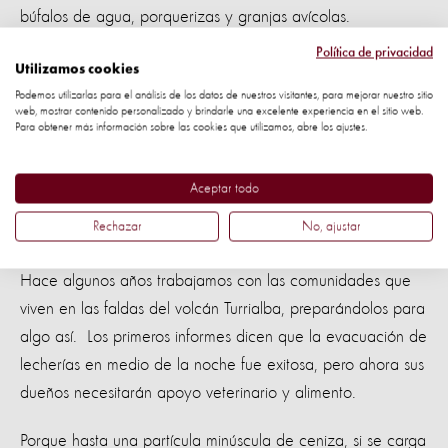
búfalos de agua, porquerizas y granjas avícolas.
Política de privacidad
Pero no hay que ir tan lejos de casa para demostrar lo
Utilizamos cookies
importante que es para las personas el proteger a sus
Podemos utilizarlas para el análisis de los datos de nuestros visitantes, para mejorar nuestro sitio
web, mostrar contenido personalizado y brindarle una excelente experiencia en el sitio web.
animales durante y después de una emergencia. Muchas
Para obtener más información sobre las cookies que utilizamos, abre los ajustes.
lecherías cerca de Turrialba se vieron amenazadas en
Costa Rica ante la intoxicaciones de las vacas de leche
Aceptar todo
con pasto y agua contaminada por la ceniza, y sólo una
Rechazar
No, ajustar
evacuación y respuesta rápida las pudo salvar.
Hace algunos años trabajamos con las comunidades que
viven en las faldas del volcán Turrialba, preparándolos para
algo así. Los primeros informes dicen que la evacuación de
lecherías en medio de la noche fue exitosa, pero ahora sus
dueños necesitarán apoyo veterinario y alimento.
Porque hasta una partícula minúscula de ceniza, si se carga