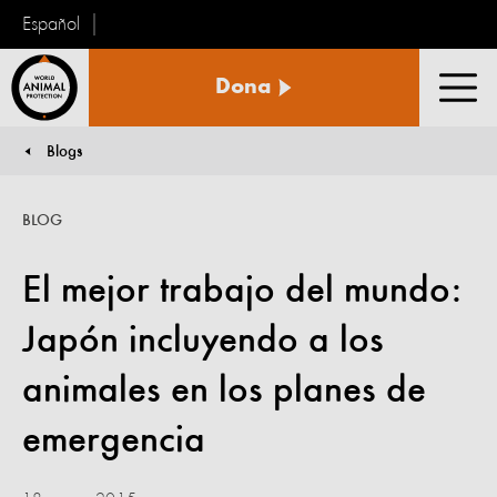
Español
Protección
Dona
Animal
Men
Mundial
Blogs
You are here:
BLOG
El mejor trabajo del mundo:
Japón incluyendo a los
animales en los planes de
emergencia