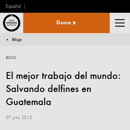
Español
Protección
Dona
Animal
Men
Mundial
Blogs
You are here:
BLOG
El mejor trabajo del mundo:
Salvando delfines en
Guatemala
07 julio 2015