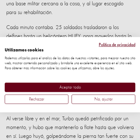
una base militar cercana a la cosa, y al lugar escogido
para su rehabilitación.
Cada minuto contaba. 25 soldados trasladaron a los
delfines hasta un helicóptero HUEY, para moverlos hasta la
zona en donde se aclimatarían al consumo de pescado
Política de privacidad
Utilizamos cookies
vivo y a la interacción con otros delfines.
Podemos utilizarlas para el análisis de los datos de nuestros visitantes, para mejorar nuestro sitio
web, mostrar contenido personalizado y brindarle una excelente experiencia en el sitio web.
El aterrizaje fue de muchísimo cuidado por el tremendo
Para obtener más información sobre las cookies que utilizamos, abre los ajustes.
peso del helicóptero. Consciente de lo delicada que era la
carga, el capitán posó la aeronave con sumo cuidado, y se
Aceptar todo
necesitaron muchos voluntarios para mover a mano las
Rechazar
No, ajustar
pesadísimas cajas.
Al verse libre y en el mar, Turbo quedó petrificado por un
momento, y hubo que mantenerlo a flote hasta que volviera
en sí. Luego huyó, golpeándome la pierna tan fuerte con su