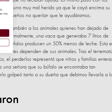
rmas que no recibían ayuda. Lo mismo pasó con los
nía un burro muy mal herido ya que le cayó encima su
eb,
ner más
o sus dueños no querían que le ayudáramos.
s, sino también a los animales quienes han dejado de
ían normalmente, una vaca que generaba 7 litros de
 y los búfalos producen un 50% menos de leche. Esta e
itantes dependen de sus animales. Tras el terremoto
s, el perderlos representó que niños y familias entera
os una señora que su búfalo se encontraba tan
rlo golpeó tanto a su dueña que debimos llevarla a l
aron