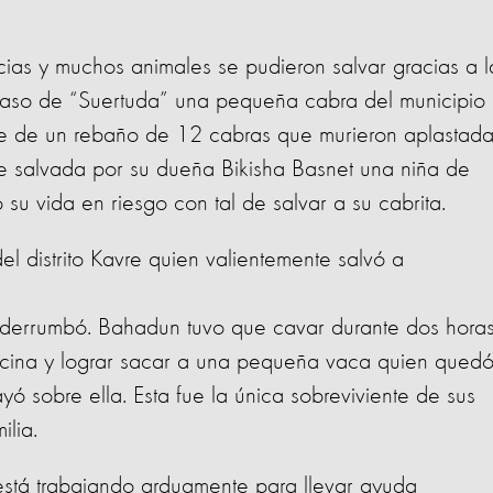
cias y muchos animales se pudieron salvar gracias a l
l caso de “Suertuda” una pequeña cabra del municipio
te de un rebaño de 12 cabras que murieron aplastad
e salvada por su dueña Bikisha Basnet una niña de
u vida en riesgo con tal de salvar a su cabrita.
l distrito Kavre quien valientemente salvó a
e derrumbó. Bahadun tuvo que cavar durante dos hora
ocina y lograr sacar a una pequeña vaca quien qued
ó sobre ella. Esta fue la única sobreviviente de sus
ilia.
está trabajando arduamente para llevar ayuda