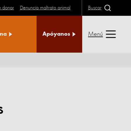
e donar
Denuncia maltrato animal
Buscar
Menú
na
Apóyanos
s