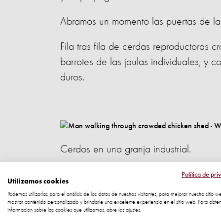
Abramos un momento las puertas de las
Fila tras fila de cerdas reproductoras
barrotes de las jaulas individuales, y 
duros.
Cerdos en una granja industrial.
O en una granja de pollos, hueles el 
Política de pri
Utilizamos cookies
amontonadas unas contra otras, adolor
Podemos utilizarlas para el análisis de los datos de nuestros visitantes, para mejorar nuestro sitio w
mostrar contenido personalizado y brindarle una excelente experiencia en el sitio web. Para obte
desechos, y bajo una luz fuerte y artific
información sobre las cookies que utilizamos, abre los ajustes.