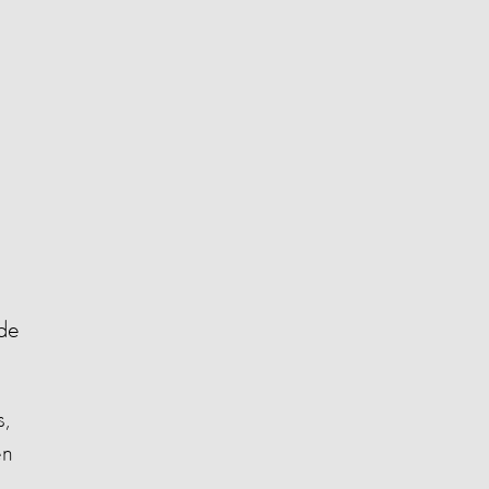
 de
s,
en