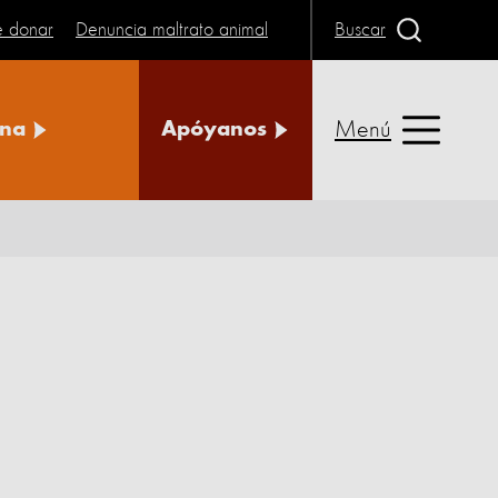
e donar
Denuncia maltrato animal
Buscar
Menú
na
Apóyanos