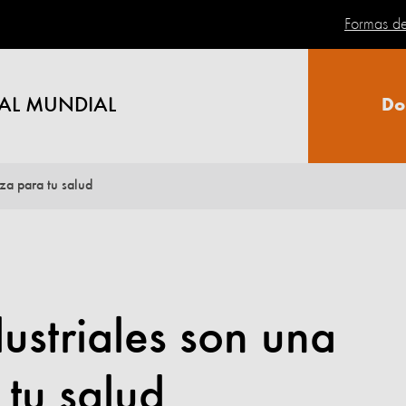
Formas d
AL MUNDIAL
Do
za para tu salud
dustriales son una
tu salud