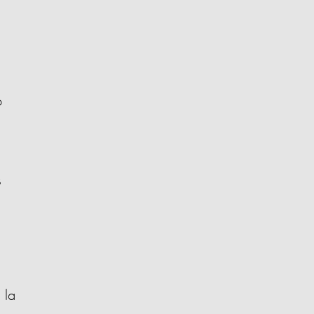
o
s
 la