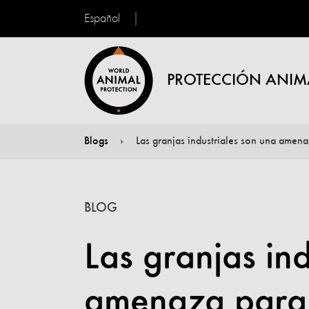
Español
PROTECCIÓN ANIM
Blogs
Las granjas industriales son una amena
You are here:
BLOG
Las granjas in
amenaza para 