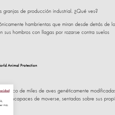
 granjas de producción industrial. ¿Qué ves?
 crónicamente hambrientas que miran desde detrás de l
con sus hombros con llagas por rozarse contra suelos
amoníaco de miles de aves genéticamente modificadas
vacidad
idas, incapaces de moverse, sentadas sobre sus prop
eb,
ner más
ial