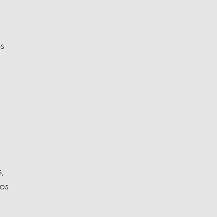
os
,
ios