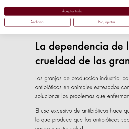
Si la enfermedad se apodera de alguno
Aceptar todo
grupo podría morir.
Rechazar
No, ajustar
La dependencia de lo
crueldad de las gran
Las granjas de producción industrial 
antibióticos en animales estresados c
solucionar los problemas que enferman
El uso excesivo de antibióticos hace qu
lo que produce que los antibióticos se
riesgo nuestra salud.