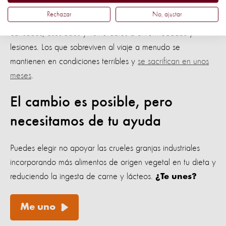
transportados durante varios días a largas distancias
. Es
Rechazar
No, ajustar
posible que solo tengan una semana de vida: hambrientos,
cansados, asustados y vulnerables a enfermedades y
lesiones. Los que sobreviven al viaje a menudo se
mantienen en condiciones terribles y
se sacrifican en unos
meses
.
El cambio es posible, pero
necesitamos de tu ayuda
Puedes elegir no apoyar las crueles granjas industriales
incorporando más alimentos de origen vegetal en tu dieta y
reduciendo la ingesta de carne y lácteos.
¿Te unes?
Me uno