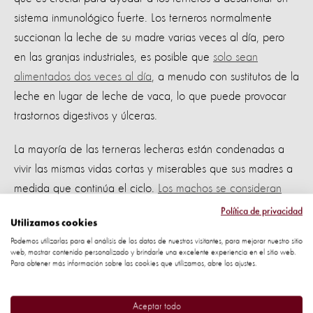
sistema inmunológico fuerte. Los terneros normalmente
succionan la leche de su madre varias veces al día, pero
en las granjas industriales, es posible que
solo sean
alimentados dos veces al día
, a menudo con sustitutos de la
leche en lugar de leche de vaca, lo que puede provocar
trastornos digestivos y úlceras.
La mayoría de las terneras lecheras están condenadas a
vivir las mismas vidas cortas y miserables que sus madres a
medida que continúa el ciclo.
Los machos se consideran
excedentes
ya que no tienen valor de producción en las
Política de privacidad
Utilizamos cookies
granjas lecheras. Lamentablemente, pueden ser
Podemos utilizarlas para el análisis de los datos de nuestros visitantes, para mejorar nuestro sitio
sacrificados al nacer o ser exportados a granjas de
web, mostrar contenido personalizado y brindarle una excelente experiencia en el sitio web.
Para obtener más información sobre las cookies que utilizamos, abre los ajustes.
terneros de bajo bienestar.
Los terneros destinados a la industria cárnica pueden ser
Aceptar todo