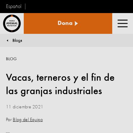
Español
Protección
Dona
Animal
Men
Mundial
Blogs
You are here:
BLOG
Vacas, terneros y el fin de
las granjas industriales
11 diciembre 2021
Por
Blog del Equipo