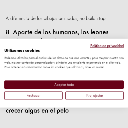
A diferencia de los dibujos animados, no bailan tap
8. Aparte de los humanos, los leones
marinos son la única otra especie que
Política de privacidad
puede seguir un ritmo musical
Utilizamos cookies
Podemos utilizarlas para el análisis de los datos de nuestros visitantes, para mejorar nuestro sitio
web, mostrar contenido personalizado y brindarle una excelente experiencia en el sitio web.
Para obtener más información sobre las cookies que utilizamos, abre los ajustes.
♫ Bajo el maaaar... ♫
Aceptar todo
9. Los osos perezosos de tres dedos se
Rechazar
No, ajustar
mueven tan despacio que les pueden
crecer algas en el pelo