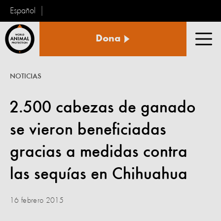
Español
Protección
Dona
Animal
Men
Mundial
NOTICIAS
2.500 cabezas de ganado
se vieron beneficiadas
gracias a medidas contra
las sequías en Chihuahua
16 febrero 2015