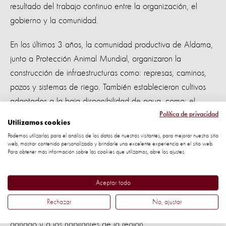
resultado del trabajo continuo entre la organización, el
gobierno y la comunidad.
En los últimos 3 años, la comunidad productiva de Aldama,
junto a Protección Animal Mundial, organizaron la
construcción de infraestructuras como: represas, caminos,
pozos y sistemas de riego. También establecieron cultivos
adaptados a la baja disponibilidad de agua, como: el
Política de privacidad
nopal, triticale, arbusto carnero, sotol y chamizo.
Utilizamos cookies
Podemos utilizarlas para el análisis de los datos de nuestros visitantes, para mejorar nuestro sitio
Como parte de los esfuerzos en mejorar los sistemas de
web, mostrar contenido personalizado y brindarle una excelente experiencia en el sitio web.
Para obtener más información sobre las cookies que utilizamos, abre los ajustes.
agua, la organización invirtió US$ 10.000 para la
construcción y rehabilitación de infraestructuras para
recursos hídricos en Aldama, que a su vez movilizó al
Aceptar todo
gobierno a invertir más de US$600.000 en estructuras
Rechazar
No, ajustar
para el manejo del agua, la cual terminó beneficiando al
ganado y a los habitantes de la región.