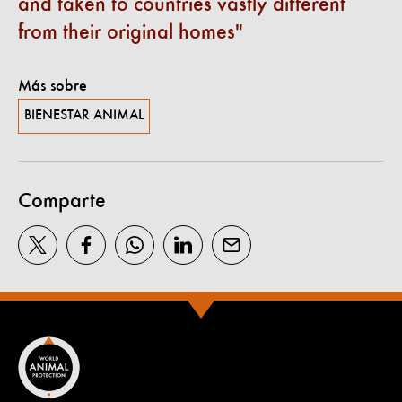
and taken to countries vastly different
from their original homes
Más sobre
BIENESTAR ANIMAL
Comparte